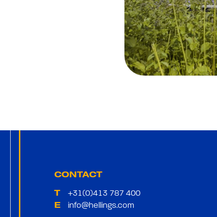
CONTACT
+31(0)413 787 400
T
info@hellings.com
E