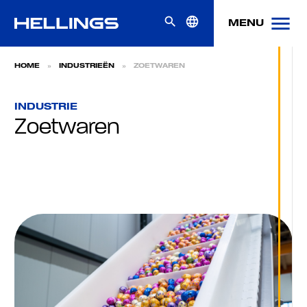
Skip naar content
menu
search
language
MENU
HOME
»
INDUSTRIEËN
»
ZOETWAREN
INDUSTRIE
Zoetwaren