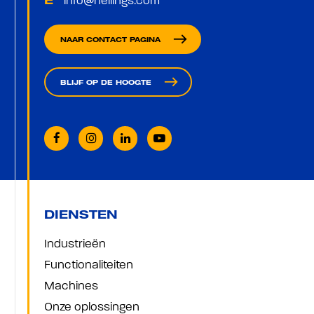
info@hellings.com
E
:
east
NAAR CONTACT PAGINA
east
BLIJF OP DE HOOGTE
DIENSTEN
Industrieën
Functionaliteiten
Machines
Onze oplossingen