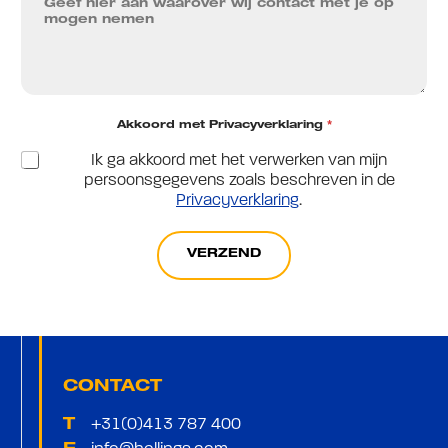
Akkoord met Privacyverklaring
*
Ik ga akkoord met het verwerken van mijn
persoonsgegevens zoals beschreven in de
Privacyverklaring
.
VERZEND
A
lt
e
r
n
a
CONTACT
ti
+31(0)413 787 400
v
T
e