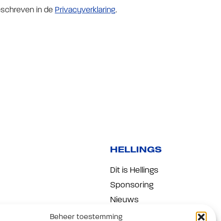
eschreven in de
Privacyverklaring
.
HELLINGS
Dit is Hellings
Sponsoring
Nieuws
Werken bij Hellings
Beheer toestemming