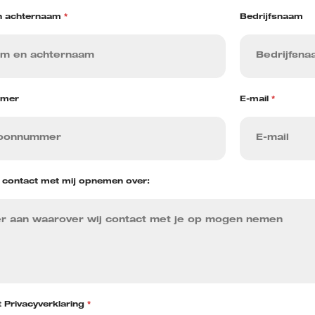
n achternaam
*
Bedrijfsnaam
mmer
E-mail
*
s contact met mij opnemen over:
 Privacyverklaring
*