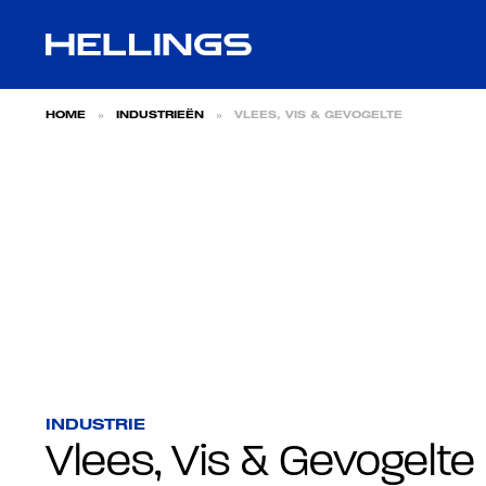
Skip naar content
HOME
»
INDUSTRIEËN
»
VLEES, VIS & GEVOGELTE
INDUSTRIE
Vlees, Vis & Gevogelte