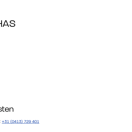
HAS
sten
:
+31 (0413) 729 401