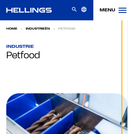
Skip naar content
menu
search
language
MENU
HOME
»
INDUSTRIEËN
»
PETFOOD
INDUSTRIE
Petfood