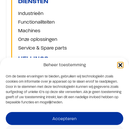
DIENSTEN
Industrieën
Functionaliteiten
Machines
Onze oplossingen
Service & Spare parts
HELLINGS
Beheer toestemming
Dit is Hellings
Om de beste ervaringen te bieden, gebruiken wij technologieën zoals
Sponsoring
cookies om informatie over je apparaat op te slaan en/of te raadplegen.
Door in te stemmen met deze technologieën kunnen wij gegevens zoals
Nieuws
surfgedrag of unieke ID's op deze site verwerken. Als je geen toestemming
Werken bij Hellings
geeft of uw toestemming intrekt, kan dit een nadelige invloed hebben op
bepaalde functies en mogelijkheden.
Contact
Privacyverklaring
Accepteren
Cookiebeleid
Verkoopvoorwaarden