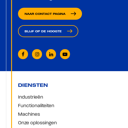
east
NAAR CONTACT PAGINA
east
BLIJF OP DE HOOGTE
DIENSTEN
Industrieën
Functionaliteiten
Machines
Onze oplossingen