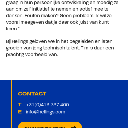
graag in hun persoonlijke ontwikkeling en moedig ze
aan om zelf initiatief te nemen en actief mee te
denken. Fouten maken? Geen probleem, ik wil ze
vooral meegeven dat je daar ook juist van kunt
leren.”
Bij Hellings geloven we in het begeleiden en laten
groeien van jong technisch talent. Tim is daar een
prachtig voorbeeld van.
CONTACT
+31(0)413 787 400
T
info@hellings.com
E
east