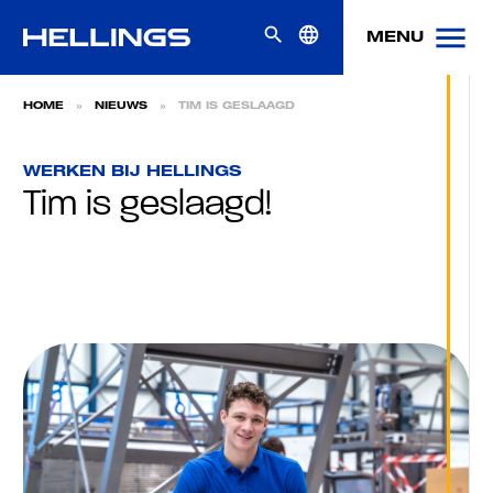
Skip naar content
menu
search
language
MENU
HOME
»
NIEUWS
»
TIM IS GESLAAGD
WERKEN BIJ HELLINGS
Tim is geslaagd!