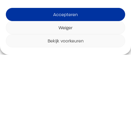
precies wat nodig is in hun HACCP-
gecertificeerde productieproces.
Accepteren
Weiger
Bekijk voorkeuren
Ben je als producent ook op zoek naar een
automatiseringsoplossing die jouw productielijn naar
een hoger niveau tilt? Of wil je meer weten over het
pull-nose-systeem? Wij denken graag met je mee
over de mogelijkheden, hoe complex de uitdaging
ook is.