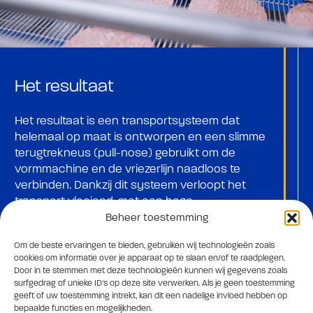
Het resultaat
Het resultaat is een transportsysteem dat
helemaal op maat is ontworpen en een slimme
terugtrekneus (pull-nose) gebruikt om de
vormmachine en de vriezerlijn naadloos te
verbinden. Dankzij dit systeem verloopt het
transport vloeiend, met een hoge
verwerkingscapaciteit en een gelijkmatige
Beheer toestemming
belading die ideaal is voor de volgende
Om de beste ervaringen te bieden, gebruiken wij technologieën zoals
stappen, zoals het verplaatsen van producten
cookies om informatie over je apparaat op te slaan en/of te raadplegen.
naar of vanuit de vriezer. Zo sluit de oplossing
Door in te stemmen met deze technologieën kunnen wij gegevens zoals
perfect aan bij het streven van HAS Food naar
surfgedrag of unieke ID's op deze site verwerken. Als je geen toestemming
maximale hygiëne en optimale functionaliteit,
geeft of uw toestemming intrekt, kan dit een nadelige invloed hebben op
bepaalde functies en mogelijkheden.